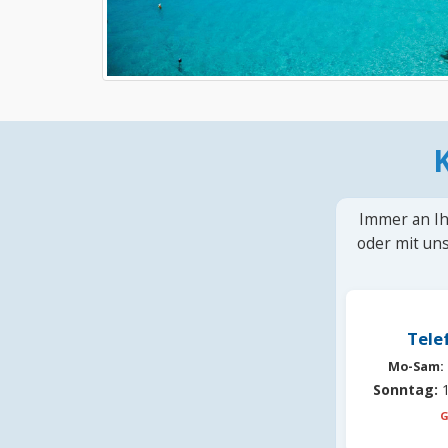
Immer an Ih
oder mit uns
Tele
Mo-Sam:
Sonntag:
1
G