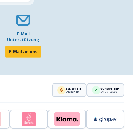
E-Mail
Unterstützung
E-Mail an uns
SSL 256-BIT
GUARANTEED
🔒
✓
ENCRYPTED
SAFE CHECKOUT