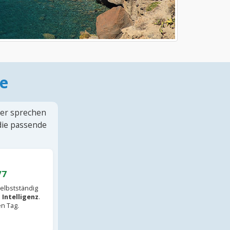
e
ter sprechen
 die passende
/7
elbstständig
 Intelligenz
.
en Tag.