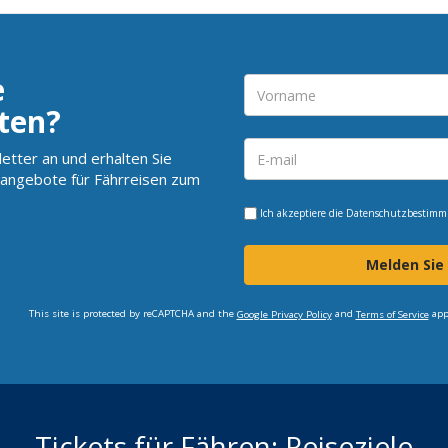
e
ten?
etter an und erhalten Sie
angebote für Fährreisen zum
Ich akzeptiere die
Datenschutzbestim
Melden Sie
This site is protected by reCAPTCHA and the
and
app
Google Privacy Policy
Terms of Service
Tickets für Fähren: Reiseziele