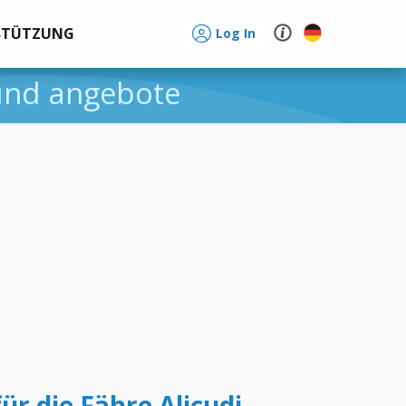
STÜTZUNG
Log In
 und angebote
ür die Fähre Alicudi -