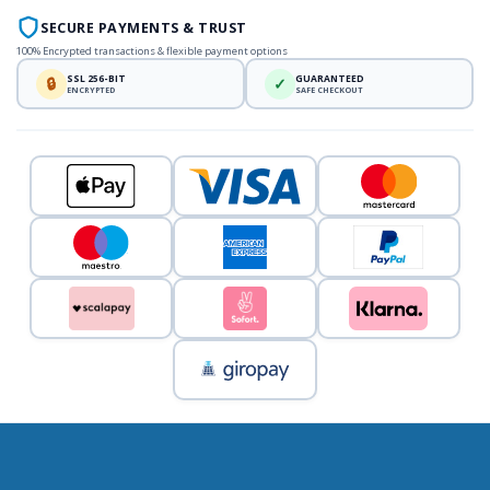
SECURE PAYMENTS & TRUST
100% Encrypted transactions & flexible payment options
SSL 256-BIT
GUARANTEED
🔒
✓
ENCRYPTED
SAFE CHECKOUT