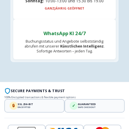
Sonntag:
10:00-13:00 und 15.30 bis 19.00
GANZJÄHRIG GEÖFFNET
WhatsApp KI 24/7
Buchungsstatus und Angebote selbstständig
abrufen mit unserer
Künstlichen Intelligenz
.
Sofortige Antworten – jeden Tag.
SECURE PAYMENTS & TRUST
100% Encrypted transactions & flexible payment options
SSL 256-BIT
GUARANTEED
🔒
✓
ENCRYPTED
SAFE CHECKOUT