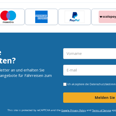
e
ten?
etter an und erhalten Sie
angebote für Fährreisen zum
Ich akzeptiere die
Datenschutzbestim
Melden Sie
This site is protected by reCAPTCHA and the
and
app
Google Privacy Policy
Terms of Service