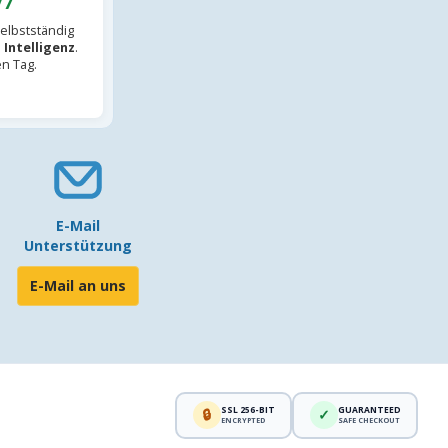
/7
elbstständig
 Intelligenz
.
en Tag.
E-Mail
Unterstützung
E-Mail an uns
SSL 256-BIT
GUARANTEED
🔒
✓
ENCRYPTED
SAFE CHECKOUT