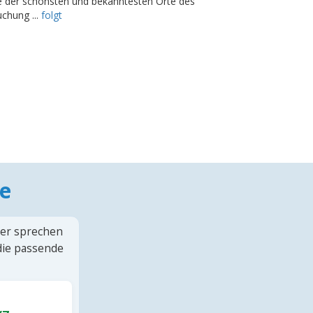
e der schönsten und bekanntesten Orte des
chung ...
folgt
e
ter sprechen
 die passende