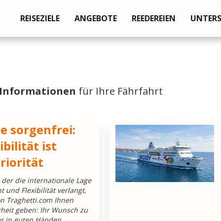
REISEZIELE
ANGEBOTE
REEDEREIEN
UNTER
Informationen
für Ihre Fährfahrt
ie sorgenfrei:
ibilität ist
riorität
n der die internationale Lage
t und Flexibilität verlangt,
n Traghetti.com Ihnen
rheit geben: Ihr Wunsch zu
er in guten Händen.