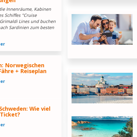
tungen
die Innenräume, Kabinen
s Schiffes "Cruise
Grimaldi Lines und buchen
 nach Sardinien zum besten
ter
n: Norwegischen
Fähre + Reiseplan
ter
Schweden: Wie viel
Ticket?
ter