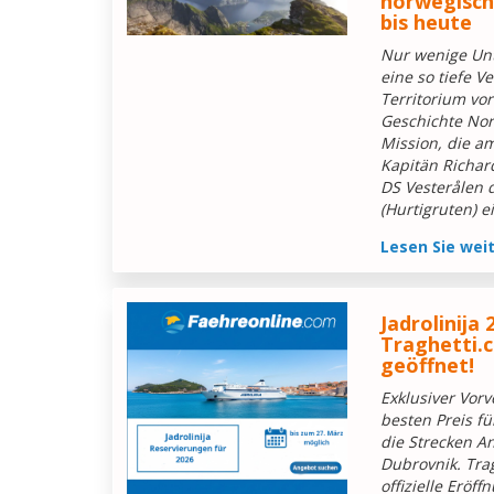
norwegisch
bis heute
Nur wenige Un
eine so tiefe 
Territorium vor
Geschichte Nor
Mission, die am
Kapitän Richar
DS Vesterålen d
(Hurtigruten) e
Lesen Sie wei
Jadrolinija
Traghetti.
geöffnet!
Exklusiver Vorv
besten Preis fü
die Strecken An
Dubrovnik. Trag
offizielle Eröf