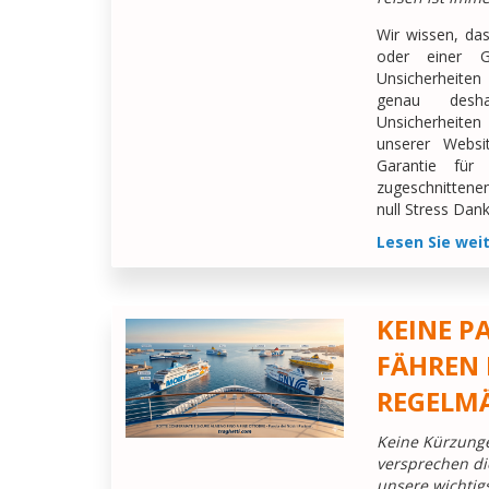
Wir wissen, da
oder einer Ge
Unsicherheite
genau desh
Unsicherheite
unserer Websi
Garantie für
zugeschnittene
null Stress Dank
Lesen Sie wei
KEINE PA
FÄHREN
REGELMÄ
Keine Kürzunge
versprechen di
unsere wichtig