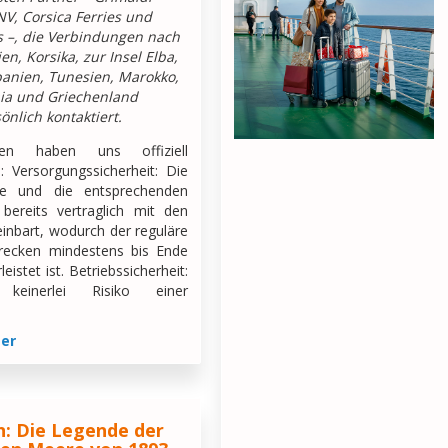
NV, Corsica Ferries und
es –, die Verbindungen nach
ien, Korsika, zur Insel Elba,
banien, Tunesien, Marokko,
ia und Griechenland
önlich kontaktiert.
ien haben uns offiziell
s: Versorgungssicherheit: Die
äte und die entsprechenden
bereits vertraglich mit den
einbart, wodurch der reguläre
Strecken mindestens bis Ende
istet ist. Betriebssicherheit:
keinerlei Risiko einer
ter
n: Die Legende der