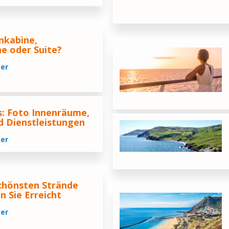
nkabine,
e oder Suite?
ter
s: Foto Innenräume,
d Dienstleistungen
ter
Schönsten Strände
 Sie Erreicht
ter