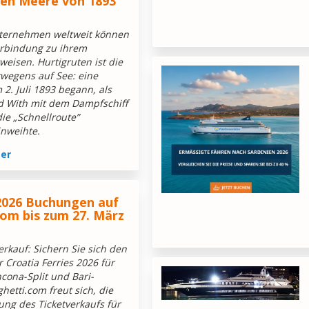
en Meere von 1893
ternehmen weltweit können
Verbindung zu ihrem
weisen. Hurtigruten ist die
wegens auf See: eine
 2. Juli 1893 begann, als
d With mit dem Dampfschiff
ie „Schnellroute”
inweihte.
ter
 2026 Buchungen auf
com bis zum 27. März
erkauf: Sichern Sie sich den
r Croatia Ferries 2026 für
cona-Split und Bari-
hetti.com freut sich, die
fnung des Ticketverkaufs für