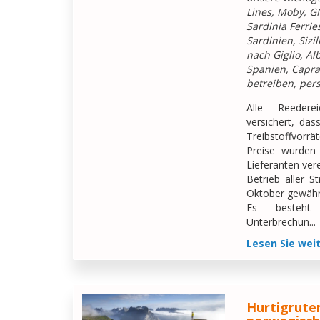
Lines, Moby, G
Sardinia Ferri
Sardinien, Sizil
nach Giglio, Al
Spanien, Capra
betreiben, pers
Alle Reedere
versichert, das
Treibstoffvorr
Preise wurden 
Lieferanten ver
Betrieb aller 
Oktober gewährle
Es besteht 
Unterbrechun...
Lesen Sie wei
Hurtigrute