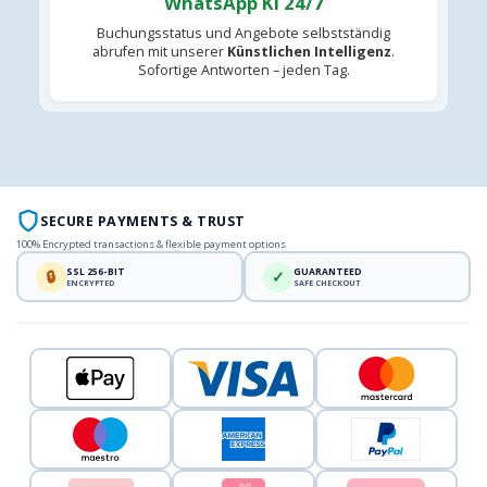
WhatsApp KI 24/7
Buchungsstatus und Angebote selbstständig
abrufen mit unserer
Künstlichen Intelligenz
.
Sofortige Antworten – jeden Tag.
SECURE PAYMENTS & TRUST
100% Encrypted transactions & flexible payment options
SSL 256-BIT
GUARANTEED
🔒
✓
ENCRYPTED
SAFE CHECKOUT