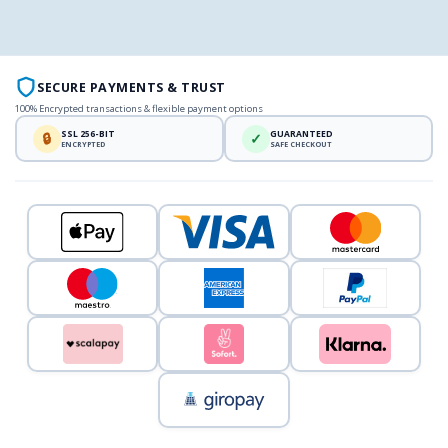
SECURE PAYMENTS & TRUST
100% Encrypted transactions & flexible payment options
SSL 256-BIT
GUARANTEED
🔒
✓
ENCRYPTED
SAFE CHECKOUT