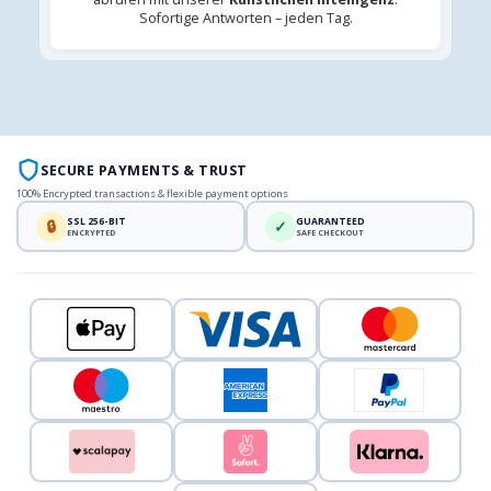
Sofortige Antworten – jeden Tag.
SECURE PAYMENTS & TRUST
100% Encrypted transactions & flexible payment options
SSL 256-BIT
GUARANTEED
🔒
✓
ENCRYPTED
SAFE CHECKOUT