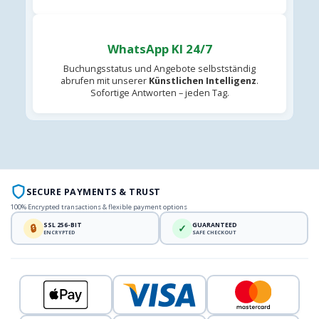
WhatsApp KI 24/7
Buchungsstatus und Angebote selbstständig
abrufen mit unserer
Künstlichen Intelligenz
.
Sofortige Antworten – jeden Tag.
SECURE PAYMENTS & TRUST
100% Encrypted transactions & flexible payment options
SSL 256-BIT
GUARANTEED
🔒
✓
ENCRYPTED
SAFE CHECKOUT