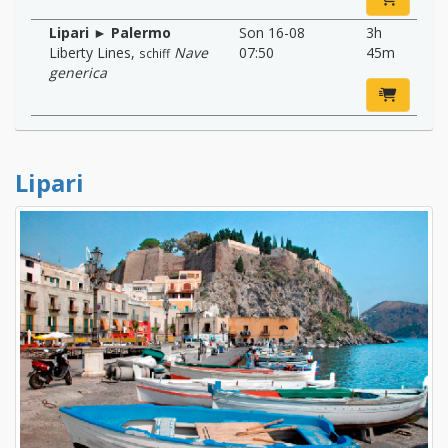
Lipari ► Palermo
Son 16-08
3h
Liberty Lines
,
Nave
07:50
45m
schiff
generica
Lipari