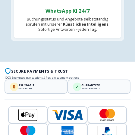
WhatsApp KI 24/7
Buchungsstatus und Angebote selbstständig
abrufen mit unserer
Künstlichen Intelligenz
.
Sofortige Antworten – jeden Tag.
SECURE PAYMENTS & TRUST
100% Encrypted transactions & flexible payment options
SSL 256-BIT
GUARANTEED
🔒
✓
ENCRYPTED
SAFE CHECKOUT