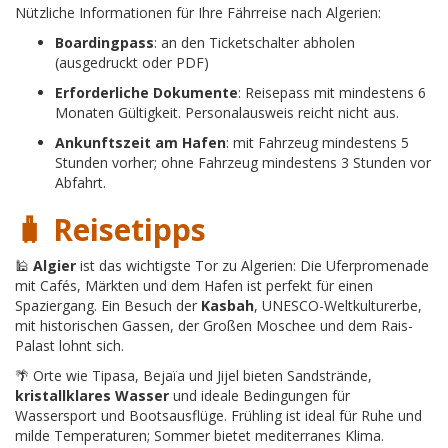
Nützliche Informationen für Ihre Fährreise nach Algerien:
Boardingpass
: an den Ticketschalter abholen
(ausgedruckt oder PDF)
Erforderliche Dokumente
: Reisepass mit mindestens 6
Monaten Gültigkeit. Personalausweis reicht nicht aus.
Ankunftszeit am Hafen
: mit Fahrzeug mindestens 5
Stunden vorher; ohne Fahrzeug mindestens 3 Stunden vor
Abfahrt.
🧳
Reisetipps
🕌
Algier
ist das wichtigste Tor zu Algerien: Die Uferpromenade
mit Cafés, Märkten und dem Hafen ist perfekt für einen
Spaziergang. Ein Besuch der
Kasbah
, UNESCO-Weltkulturerbe,
mit historischen Gassen, der Großen Moschee und dem Rais-
Palast lohnt sich.
🌴 Orte wie Tipasa, Bejaïa und Jijel bieten Sandstrände,
kristallklares Wasser
und ideale Bedingungen für
Wassersport und Bootsausflüge. Frühling ist ideal für Ruhe und
milde Temperaturen; Sommer bietet mediterranes Klima.