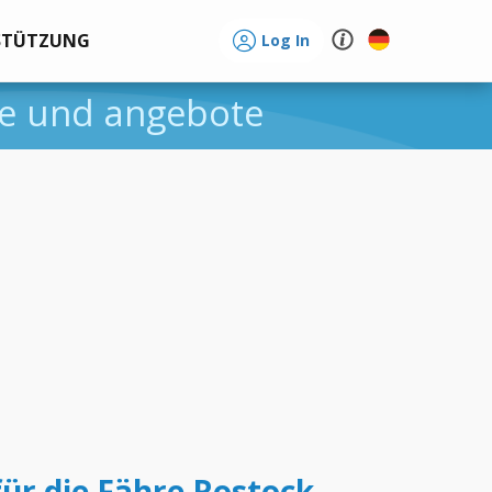
STÜTZUNG
Log In
ise und angebote
für die Fähre Rostock -