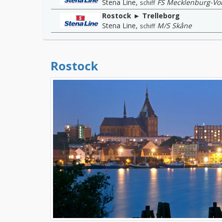
Stena Line
,
FS Mecklenburg-V
schiff
Rostock ► Trelleborg
Stena Line
,
M/S Skåne
schiff
Rostock