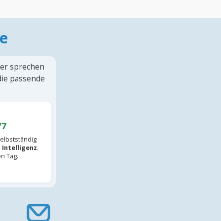
e
ter sprechen
 die passende
/7
elbstständig
 Intelligenz
.
en Tag.