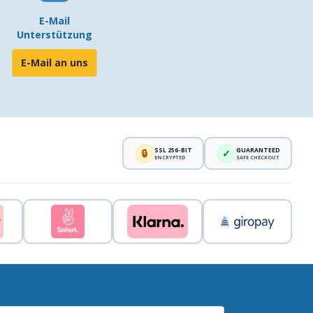
E-Mail
Unterstützung
E-Mail an uns
SSL 256-BIT
GUARANTEED
🔒
✓
ENCRYPTED
SAFE CHECKOUT