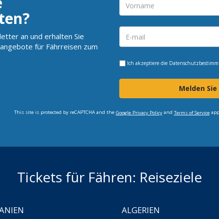
e
ten?
etter an und erhalten Sie
angebote für Fährreisen zum
Ich akzeptiere die
Datenschutzbestim
Melden Sie
This site is protected by reCAPTCHA and the
and
app
Google Privacy Policy
Terms of Service
Tickets für Fähren: Reiseziele
ANIEN
ALGERIEN