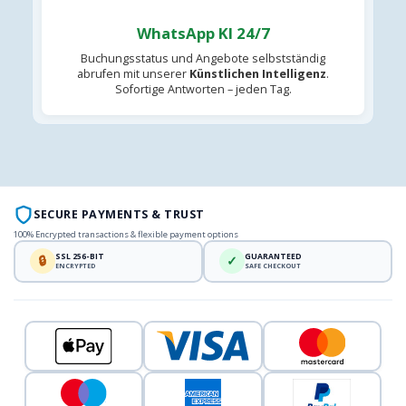
WhatsApp KI 24/7
Buchungsstatus und Angebote selbstständig
abrufen mit unserer
Künstlichen Intelligenz
.
Sofortige Antworten – jeden Tag.
SECURE PAYMENTS & TRUST
100% Encrypted transactions & flexible payment options
SSL 256-BIT
GUARANTEED
🔒
✓
ENCRYPTED
SAFE CHECKOUT