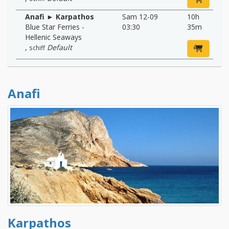
Anafi ► Karpathos
Sam 12-09
10h
Blue Star Ferries -
03:30
35m
Hellenic Seaways
,
Default
schiff
Anafi
Karpathos