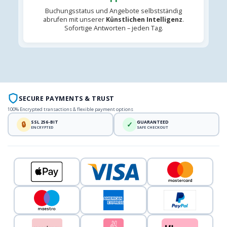
Buchungsstatus und Angebote selbstständig
abrufen mit unserer
Künstlichen Intelligenz
.
Sofortige Antworten – jeden Tag.
SECURE PAYMENTS & TRUST
100% Encrypted transactions & flexible payment options
SSL 256-BIT
GUARANTEED
🔒
✓
ENCRYPTED
SAFE CHECKOUT