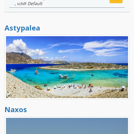
,
Default
schiff
Astypalea
Naxos