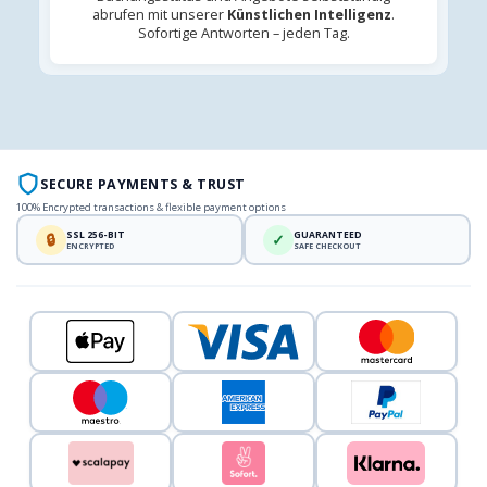
abrufen mit unserer
Künstlichen Intelligenz
.
Sofortige Antworten – jeden Tag.
SECURE PAYMENTS & TRUST
100% Encrypted transactions & flexible payment options
SSL 256-BIT
GUARANTEED
🔒
✓
ENCRYPTED
SAFE CHECKOUT