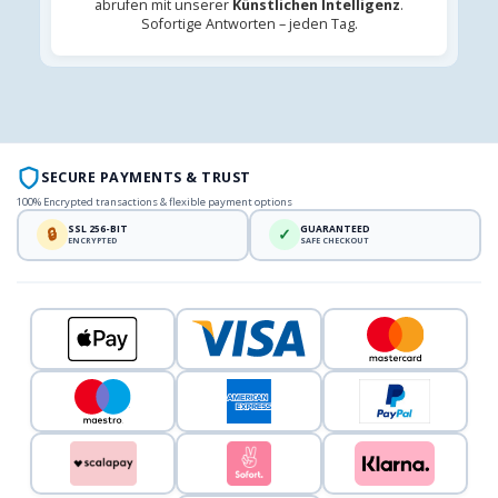
abrufen mit unserer
Künstlichen Intelligenz
.
Sofortige Antworten – jeden Tag.
SECURE PAYMENTS & TRUST
100% Encrypted transactions & flexible payment options
SSL 256-BIT
GUARANTEED
🔒
✓
ENCRYPTED
SAFE CHECKOUT