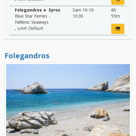
Folegandros ► Syros
Sam 10-10
6h
Blue Star Ferries -
10:30
55m
Hellenic Seaways
,
Default
schiff
Folegandros