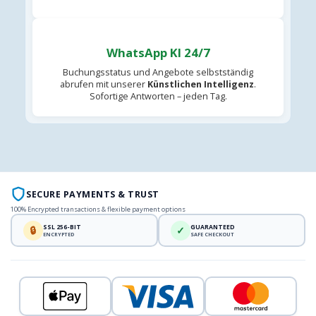
WhatsApp KI 24/7
Buchungsstatus und Angebote selbstständig
abrufen mit unserer
Künstlichen Intelligenz
.
Sofortige Antworten – jeden Tag.
SECURE PAYMENTS & TRUST
100% Encrypted transactions & flexible payment options
SSL 256-BIT
GUARANTEED
🔒
✓
ENCRYPTED
SAFE CHECKOUT