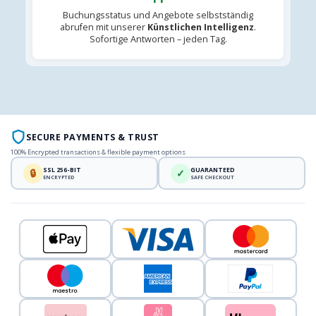
Buchungsstatus und Angebote selbstständig
abrufen mit unserer
Künstlichen Intelligenz
.
Sofortige Antworten – jeden Tag.
SECURE PAYMENTS & TRUST
100% Encrypted transactions & flexible payment options
SSL 256-BIT
GUARANTEED
🔒
✓
ENCRYPTED
SAFE CHECKOUT