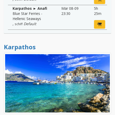
Karpathos ► Anafi
Mär 08-09
5h
Blue Star Ferries -
23:30
25m
Hellenic Seaways
,
Default
schiff
Karpathos