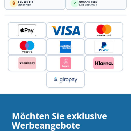
SSL 256-BIT
GUARANTEED
🔒
✓
ENCRYPTED
SAFE CHECKOUT
Möchten Sie exklusive
Werbeangebote