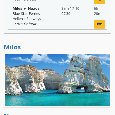
Milos ► Naxos
Sam 17-10
6h
Blue Star Ferries -
07:30
20m
Hellenic Seaways
,
Default
schiff
Milos