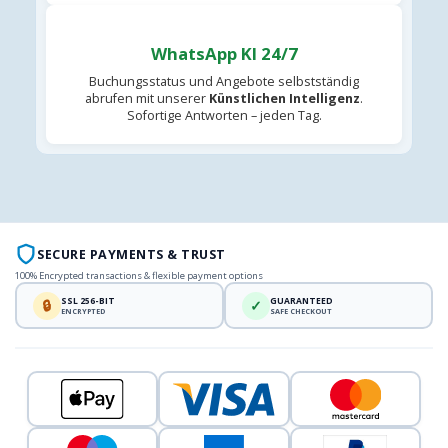
WhatsApp KI 24/7
Buchungsstatus und Angebote selbstständig
abrufen mit unserer
Künstlichen Intelligenz
.
Sofortige Antworten – jeden Tag.
SECURE PAYMENTS & TRUST
100% Encrypted transactions & flexible payment options
SSL 256-BIT
GUARANTEED
🔒
✓
ENCRYPTED
SAFE CHECKOUT