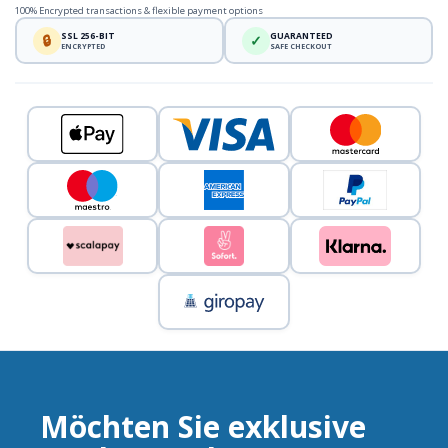
100% Encrypted transactions & flexible payment options
SSL 256-BIT
GUARANTEED
🔒
✓
ENCRYPTED
SAFE CHECKOUT
Möchten Sie exklusive