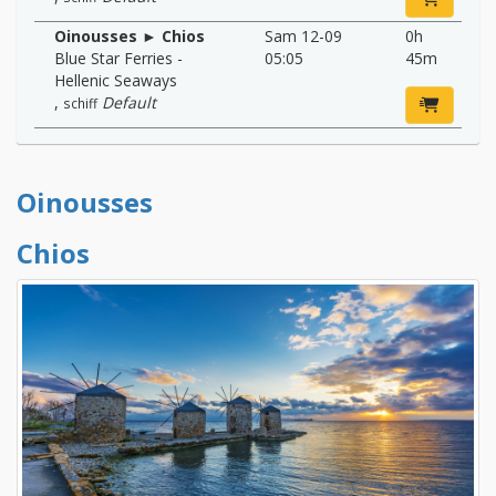
Oinousses ► Chios
Sam 12-09
0h
Blue Star Ferries -
05:05
45m
Hellenic Seaways
,
Default
schiff
Oinousses
Chios