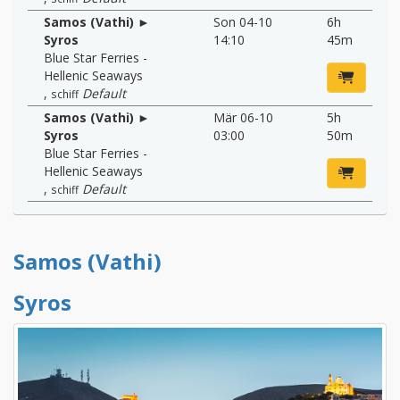
Samos (Vathi) ►
Son 04-10
6h
Syros
14:10
45m
Blue Star Ferries -
Hellenic Seaways
,
Default
schiff
Samos (Vathi) ►
Mär 06-10
5h
Syros
03:00
50m
Blue Star Ferries -
Hellenic Seaways
,
Default
schiff
Samos (Vathi)
Syros