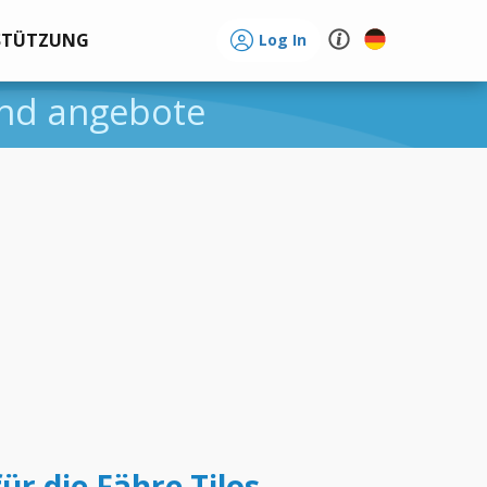
STÜTZUNG
Log In
und angebote
ür die Fähre Tilos -