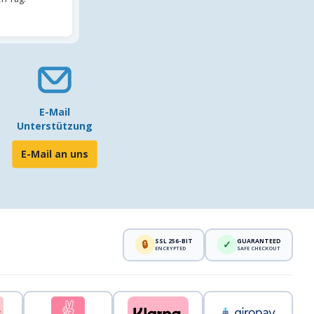
E-Mail
Unterstützung
E-Mail an uns
SSL 256-BIT
GUARANTEED
🔒
✓
ENCRYPTED
SAFE CHECKOUT