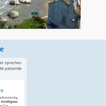
e
ter sprechen
 die passende
/7
elbstständig
 Intelligenz
.
en Tag.