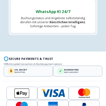
WhatsApp KI 24/7
Buchungsstatus und Angebote selbstständig
abrufen mit unserer
Künstlichen Intelligenz
.
Sofortige Antworten – jeden Tag.
SECURE PAYMENTS & TRUST
100% Encrypted transactions & flexible payment options
SSL 256-BIT
GUARANTEED
🔒
✓
ENCRYPTED
SAFE CHECKOUT