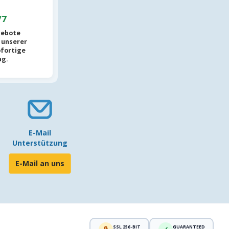
/7
gebote
 unserer
ofortige
ag.
E-Mail
Unterstützung
E-Mail an uns
SSL 256-BIT
GUARANTEED