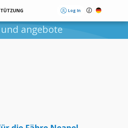
STÜTZUNG
Log In
e und angebote
für die Fähre Neapel -