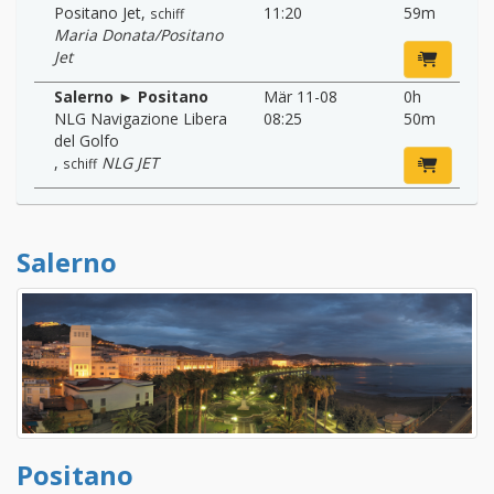
Positano Jet
,
11:20
59m
schiff
Maria Donata/Positano
Jet
Salerno ► Positano
Mär 11-08
0h
NLG Navigazione Libera
08:25
50m
del Golfo
,
NLG JET
schiff
Salerno
Positano