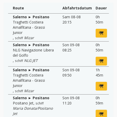
Route
Abfahrtsdatum
Dauer
Salerno ► Positano
Sam 08-08
0h
Traghetti Costiera
20:15
50m
Amalfitana - Grassi
Junior
,
Mizar
schiff
Salerno ► Positano
Son 09-08
0h
NLG Navigazione Libera
08:25
50m
del Golfo
,
NLG JET
schiff
Salerno ► Positano
Son 09-08
1h
Traghetti Costiera
09:50
45m
Amalfitana - Grassi
Junior
,
Mizar
schiff
Salerno ► Positano
Son 09-08
0h
Positano Jet
,
11:20
59m
schiff
Maria Donata/Positano
Jet