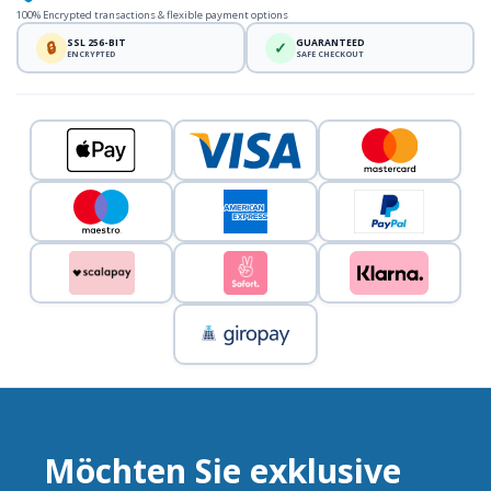
100% Encrypted transactions & flexible payment options
SSL 256-BIT
GUARANTEED
🔒
✓
ENCRYPTED
SAFE CHECKOUT
Möchten Sie exklusive