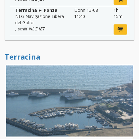
Terracina ► Ponza
Donn 13-08
1h
NLG Navigazione Libera
11:40
15m
del Golfo
,
NLG JET
schiff
Terracina