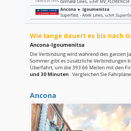
Grimaldi Lines
,
MV_FLORENCIA
schiff
Ancona ► Igoumenitsa
Superfast - Anek Lines
,
Superfas
schiff
Wie lange dauert es bis nach 
Ancona-Igoumenitsa
Die Verbindung wird während des ganzen J
Sommer gibt es zusätzliche Verbindungen bi
Überfahrt, um die 393.66 Meilen mit den Fi
und 30 Minuten
. Vergleichen Sie Fahrplän
Ancona