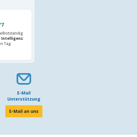
/7
elbstständig
 Intelligenz
.
en Tag.
E-Mail
Unterstützung
E-Mail an uns