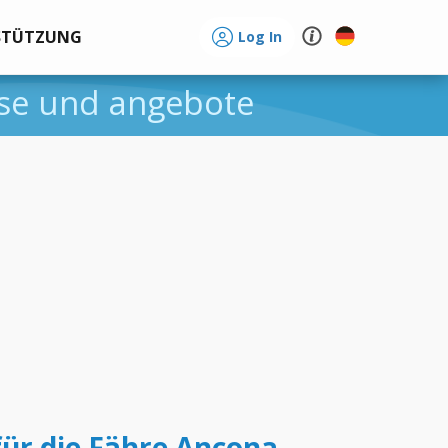
STÜTZUNG
Log In
eise und angebote
für die Fähre Ancona -