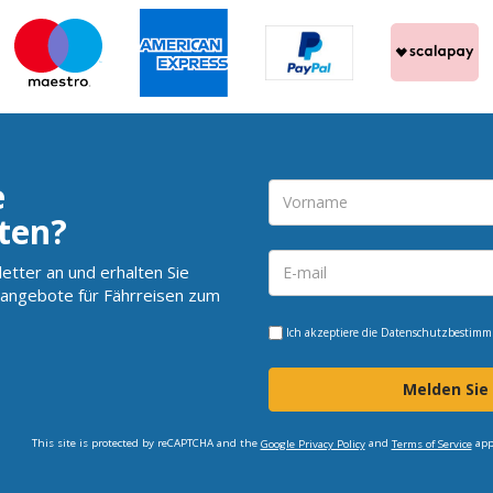
e
ten?
etter an und erhalten Sie
angebote für Fährreisen zum
Ich akzeptiere die
Datenschutzbestim
Melden Sie
This site is protected by reCAPTCHA and the
and
app
Google Privacy Policy
Terms of Service