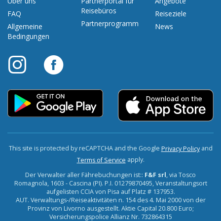
Über uns
Partnerportal für
Angebote
Reisebüros
FAQ
Reiseziele
Partnerprogramm
Allgemeine
News
Bedingungen
This site is protected by reCAPTCHA and the Google
and
Privacy Policy
apply.
Terms of Service
Der Verwalter aller Fährebuchungen ist::
F&F srl
, via Tosco
Romagnola, 1603 - Cascina (PI). P.I. 01279870495, Veranstaltungsort
aufgelisten CCIA von Pisa auf Platz # 137953.
AUT. Verwaltungs-/Reiseaktivitäten n. 154 des 4. Mai 2000 von der
Provinz von Livorno ausgestellt. Aktie Capital 20.800 Euro;
Versicherungspolice Allianz Nr. 732864315