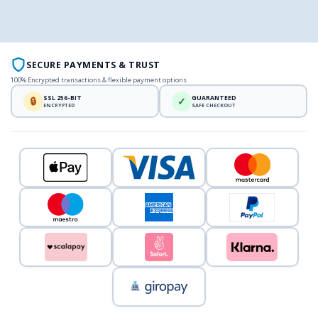
SECURE PAYMENTS & TRUST
100% Encrypted transactions & flexible payment options
SSL 256-BIT
GUARANTEED
🔒
✓
ENCRYPTED
SAFE CHECKOUT