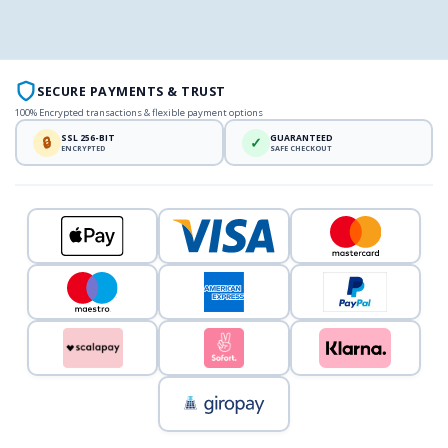
SECURE PAYMENTS & TRUST
100% Encrypted transactions & flexible payment options
SSL 256-BIT
GUARANTEED
🔒
✓
ENCRYPTED
SAFE CHECKOUT