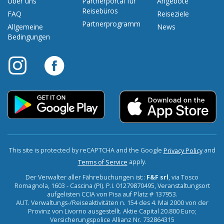
Über uns
Partnerportal für
Angebote
Reisebüros
FAQ
Reiseziele
Partnerprogramm
Allgemeine
News
Bedingungen
This site is protected by reCAPTCHA and the Google
and
Privacy Policy
apply.
Terms of Service
Der Verwalter aller Fährebuchungen ist::
F&F srl
, via Tosco
Romagnola, 1603 - Cascina (PI). P.I. 01279870495, Veranstaltungsort
aufgelisten CCIA von Pisa auf Platz # 137953.
AUT. Verwaltungs-/Reiseaktivitäten n. 154 des 4. Mai 2000 von der
Provinz von Livorno ausgestellt. Aktie Capital 20.800 Euro;
Versicherungspolice Allianz Nr. 732864315