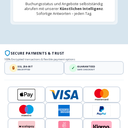
Buchungsstatus und Angebote selbstständig
abrufen mit unserer
Künstlichen Intelligenz
.
Sofortige Antworten – jeden Tag.
SECURE PAYMENTS & TRUST
100% Encrypted transactions & flexible payment options
SSL 256-BIT
GUARANTEED
🔒
✓
ENCRYPTED
SAFE CHECKOUT