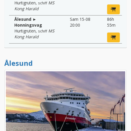
Hurtigruten
,
MS
schiff
Kong Harald
Ålesund ►
Sam 15-08
86h
Honningsvag
20:00
55m
Hurtigruten
,
MS
schiff
Kong Harald
Ålesund