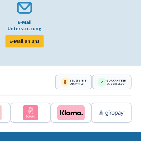
E-Mail
Unterstützung
E-Mail an uns
SSL 256-BIT
GUARANTEED
🔒
✓
ENCRYPTED
SAFE CHECKOUT