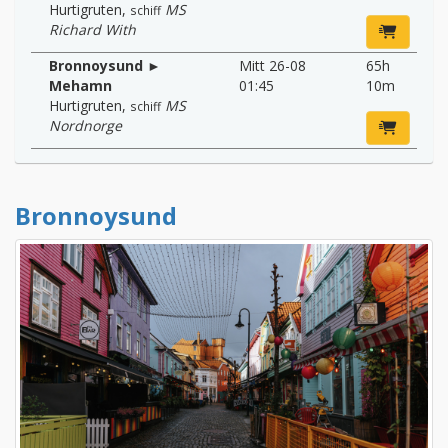
Hurtigruten
,
MS
schiff
Richard With
Bronnoysund ►
Mitt 26-08
65h
Mehamn
01:45
10m
Hurtigruten
,
MS
schiff
Nordnorge
Bronnoysund