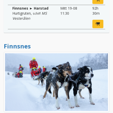
Finnsnes ► Harstad
Mitt 19-08
92h
Hurtigruten
,
MS
11:30
30m
schiff
Vesterålen
Finnsnes