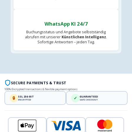
WhatsApp KI 24/7
Buchungsstatus und Angebote selbstständig
abrufen mit unserer
Künstlichen Intelligenz
.
Sofortige Antworten – jeden Tag.
SECURE PAYMENTS & TRUST
100% Encrypted transactions & flexible payment options
SSL 256-BIT
GUARANTEED
🔒
✓
ENCRYPTED
SAFE CHECKOUT