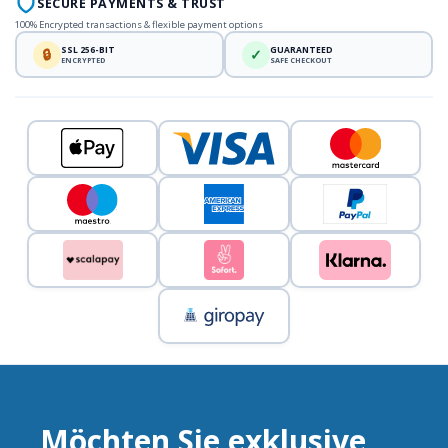
SECURE PAYMENTS & TRUST
100% Encrypted transactions & flexible payment options
SSL 256-BIT
GUARANTEED
🔒
✓
ENCRYPTED
SAFE CHECKOUT
Möchten Sie exklusive