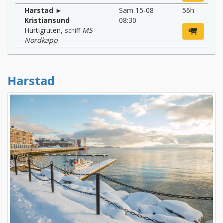
Harstad ►
Sam 15-08
56h
Kristiansund
08:30
Hurtigruten
,
MS
schiff
Nordkapp
Harstad