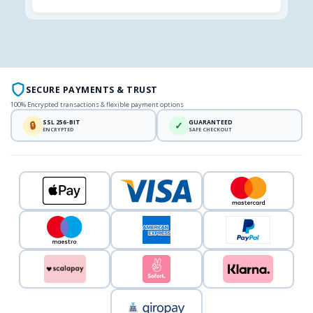
SECURE PAYMENTS & TRUST
100% Encrypted transactions & flexible payment options
SSL 256-BIT
GUARANTEED
🔒
✓
ENCRYPTED
SAFE CHECKOUT