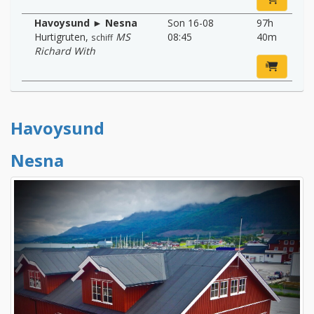
Havoysund ► Nesna
Son 16-08
97h
Hurtigruten
,
MS
08:45
40m
schiff
Richard With
Havoysund
Nesna