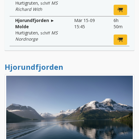
Hurtigruten
,
MS
schiff
Richard With
Hjorundfjorden ►
Mär 15-09
6h
Molde
15:45
50m
Hurtigruten
,
MS
schiff
Nordnorge
Hjorundfjorden