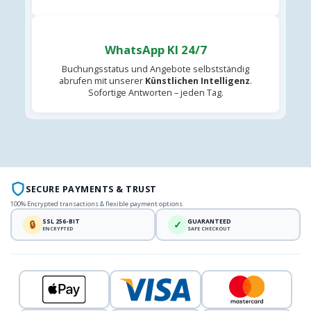
WhatsApp KI 24/7
Buchungsstatus und Angebote selbstständig
abrufen mit unserer
Künstlichen Intelligenz
.
Sofortige Antworten – jeden Tag.
SECURE PAYMENTS & TRUST
100% Encrypted transactions & flexible payment options
SSL 256-BIT
GUARANTEED
🔒
✓
ENCRYPTED
SAFE CHECKOUT