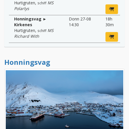
Hurtigruten
,
MS
schiff
Polarlys
Honningsvag ►
Donn 27-08
18h
Kirkenes
14:30
30m
Hurtigruten
,
MS
schiff
Richard With
Honningsvag