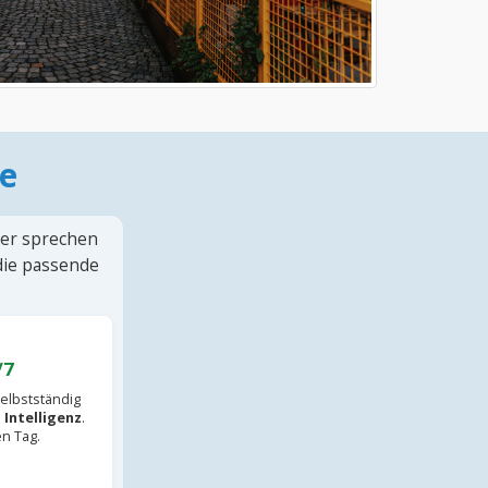
e
ter sprechen
 die passende
/7
elbstständig
 Intelligenz
.
en Tag.