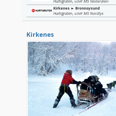
Hurtigruten
,
MS Vesterålen
schiff
Kirkenes ► Bronnoysund
Hurtigruten
,
MS Nordlys
schiff
Kirkenes