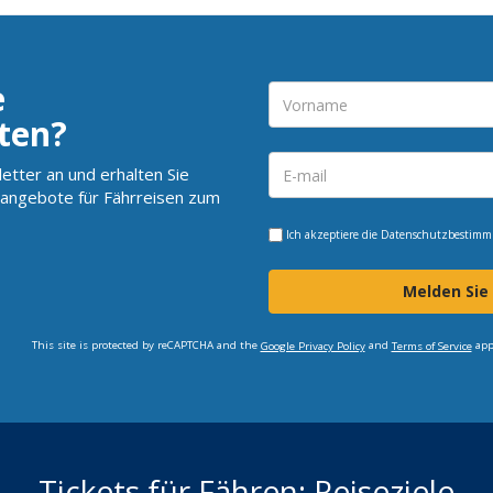
e
ten?
etter an und erhalten Sie
angebote für Fährreisen zum
Ich akzeptiere die
Datenschutzbestim
Melden Sie
This site is protected by reCAPTCHA and the
and
app
Google Privacy Policy
Terms of Service
Tickets für Fähren: Reiseziele