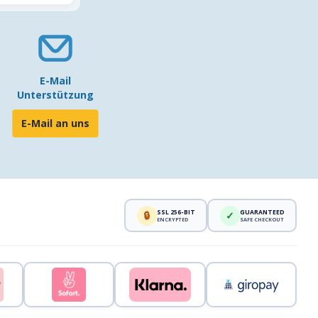
E-Mail
Unterstützung
E-Mail an uns
SSL 256-BIT
GUARANTEED
🔒
✓
ENCRYPTED
SAFE CHECKOUT