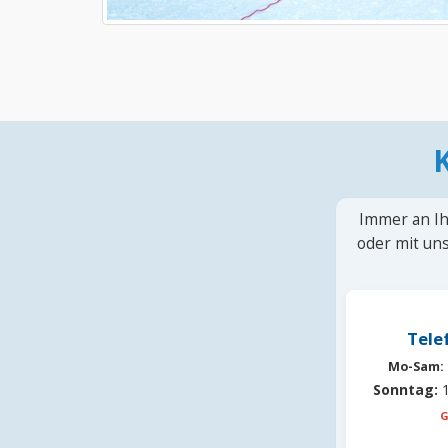
Immer an Ih
oder mit uns
Tele
Mo-Sam:
Sonntag:
1
G