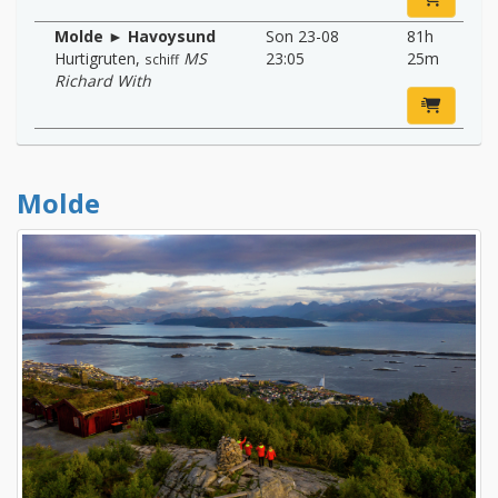
Molde ► Havoysund
Son 23-08
81h
Hurtigruten
,
MS
23:05
25m
schiff
Richard With
Molde