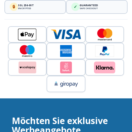
SSL 256-BIT
GUARANTEED
🔒
✓
ENCRYPTED
SAFE CHECKOUT
Möchten Sie exklusive
Werbeangebote