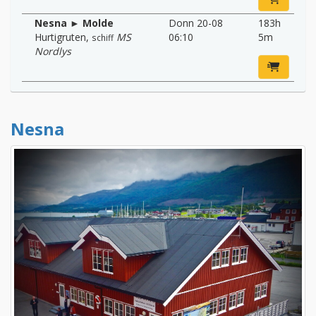
Nesna ► Molde
Donn 20-08
183h
Hurtigruten
,
MS
06:10
5m
schiff
Nordlys
Nesna