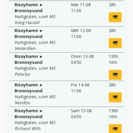
Risoyhamn ►
Mär 11-08
28h
Bronnoysund
11:00
Hurtigruten
,
MS
schiff
Kong Harald
Risoyhamn ►
Mitt 12-08
28h
Bronnoysund
11:00
Hurtigruten
,
MS
schiff
Vesterålen
Risoyhamn ►
Donn 13-08
130h
Bronnoysund
04:50
10m
Hurtigruten
,
MS
schiff
Polarlys
Risoyhamn ►
Fre 14-08
28h
Bronnoysund
11:00
Hurtigruten
,
MS
schiff
Nordlys
Risoyhamn ►
Sam 15-08
130h
Bronnoysund
04:50
10m
Hurtigruten
,
MS
schiff
Richard With