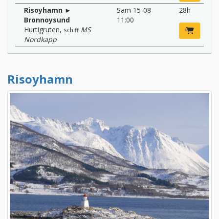
Risoyhamn ►
Sam 15-08
28h
Bronnoysund
11:00
Hurtigruten
,
MS
schiff
Nordkapp
Risoyhamn