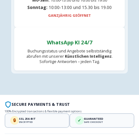
Mo-Sam:
10:00-13:00 und 16.00 bis 19.00
Sonntag:
10:00-13:00 und 15.30 bis 19.00
GANZJÄHRIG GEÖFFNET
WhatsApp KI 24/7
Buchungsstatus und Angebote selbstständig
abrufen mit unserer
Künstlichen Intelligenz
.
Sofortige Antworten – jeden Tag.
SECURE PAYMENTS & TRUST
100% Encrypted transactions & flexible payment options
SSL 256-BIT
GUARANTEED
🔒
✓
ENCRYPTED
SAFE CHECKOUT