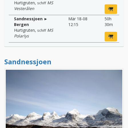
Hurtigruten
,
MS
schiff
Vesterålen
Sandnessjoen ►
Mär 18-08
50h
Bergen
12:15
30m
Hurtigruten
,
MS
schiff
Polarlys
Sandnessjoen