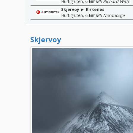
Hurtigruten
,
MS Richard With
schiff
Skjervoy ► Kirkenes
Hurtigruten
,
MS Nordnorge
schiff
Skjervoy