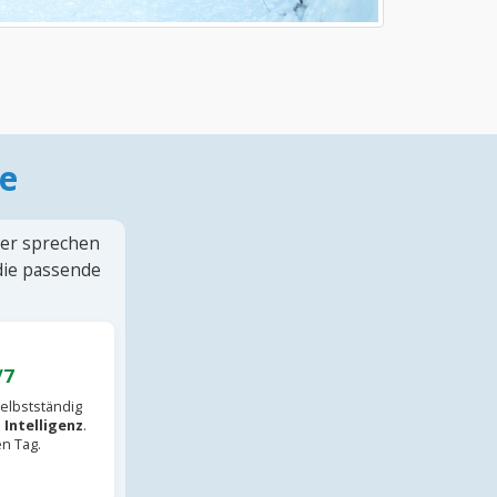
e
ter sprechen
 die passende
/7
elbstständig
 Intelligenz
.
en Tag.