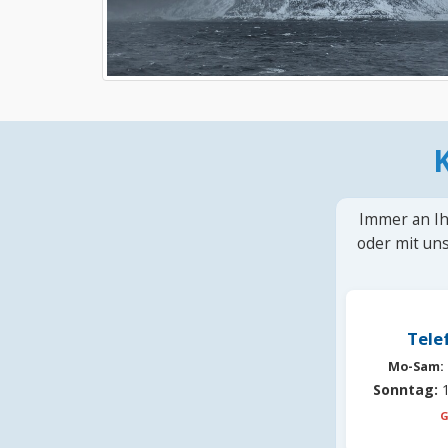
Immer an Ih
oder mit uns
Tele
Mo-Sam:
Sonntag:
1
G