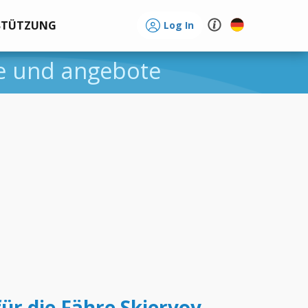
STÜTZUNG
Log In
se und angebote
für die Fähre Skjervoy -