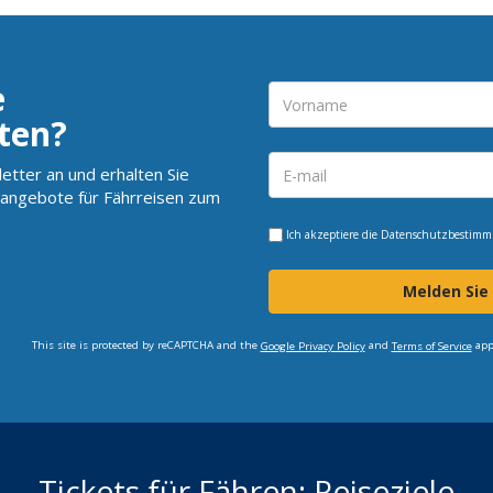
e
ten?
etter an und erhalten Sie
angebote für Fährreisen zum
Ich akzeptiere die
Datenschutzbestim
Melden Sie
This site is protected by reCAPTCHA and the
and
app
Google Privacy Policy
Terms of Service
Tickets für Fähren: Reiseziele