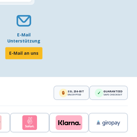
E-Mail
Unterstützung
E-Mail an uns
SSL 256-BIT
GUARANTEED
🔒
✓
ENCRYPTED
SAFE CHECKOUT