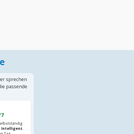
e
ter sprechen
 die passende
/7
elbstständig
 Intelligenz
.
en Tag.