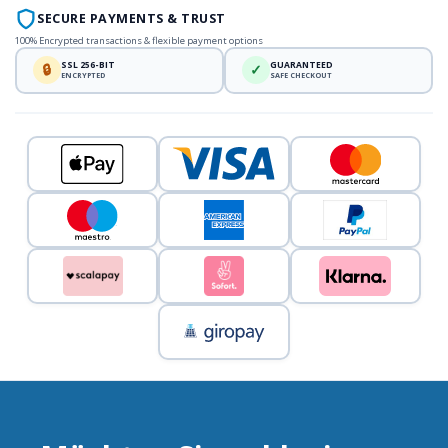
SECURE PAYMENTS & TRUST
100% Encrypted transactions & flexible payment options
SSL 256-BIT
GUARANTEED
🔒
✓
ENCRYPTED
SAFE CHECKOUT