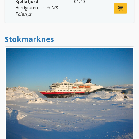
Kjollefjord
01:40
Hurtigruten
,
MS
schiff
Polarlys
Stokmarknes