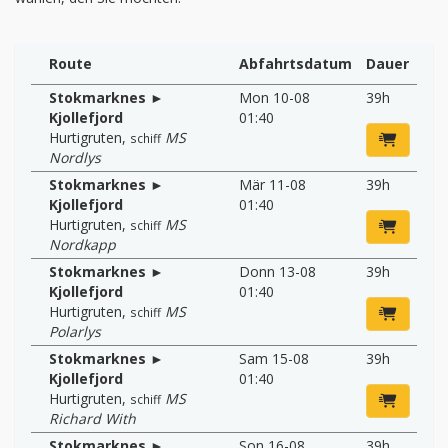
Route
Abfahrtsdatum
Dauer
Stokmarknes ►
Mon 10-08
39h
Kjollefjord
01:40
Hurtigruten
,
MS
schiff
Nordlys
Stokmarknes ►
Mär 11-08
39h
Kjollefjord
01:40
Hurtigruten
,
MS
schiff
Nordkapp
Stokmarknes ►
Donn 13-08
39h
Kjollefjord
01:40
Hurtigruten
,
MS
schiff
Polarlys
Stokmarknes ►
Sam 15-08
39h
Kjollefjord
01:40
Hurtigruten
,
MS
schiff
Richard With
Stokmarknes ►
Son 16-08
39h