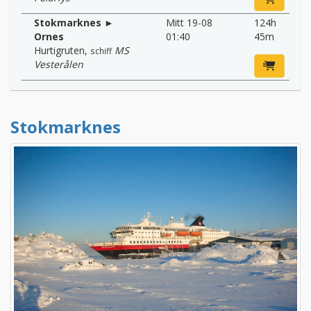
Stokmarknes ►
Mitt 19-08
124h
Ornes
01:40
45m
Hurtigruten
,
MS
schiff
Vesterålen
Stokmarknes