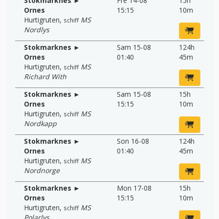
Stokmarknes ►
Fre 14-08
15h
Ornes
15:15
10m
Hurtigruten
,
MS
schiff
Nordlys
Stokmarknes ►
Sam 15-08
124h
Ornes
01:40
45m
Hurtigruten
,
MS
schiff
Richard With
Stokmarknes ►
Sam 15-08
15h
Ornes
15:15
10m
Hurtigruten
,
MS
schiff
Nordkapp
Stokmarknes ►
Son 16-08
124h
Ornes
01:40
45m
Hurtigruten
,
MS
schiff
Nordnorge
Stokmarknes ►
Mon 17-08
15h
Ornes
15:15
10m
Hurtigruten
,
MS
schiff
Polarlys