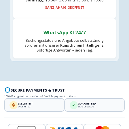
GANZJÄHRIG GEÖFFNET
WhatsApp KI 24/7
Buchungsstatus und Angebote selbstständig
abrufen mit unserer
Künstlichen Intelligenz
.
Sofortige Antworten – jeden Tag.
SECURE PAYMENTS & TRUST
100% Encrypted transactions & flexible payment options
SSL 256-BIT
GUARANTEED
🔒
✓
ENCRYPTED
SAFE CHECKOUT