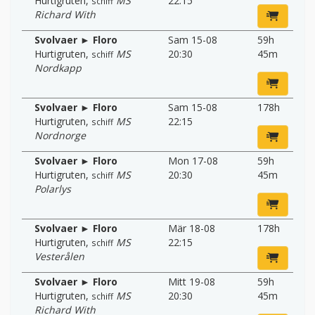
Hurtigruten
,
MS
22:15
schiff
Richard With
Svolvaer ► Floro
Sam 15-08
59h
Hurtigruten
,
MS
20:30
45m
schiff
Nordkapp
Svolvaer ► Floro
Sam 15-08
178h
Hurtigruten
,
MS
22:15
schiff
Nordnorge
Svolvaer ► Floro
Mon 17-08
59h
Hurtigruten
,
MS
20:30
45m
schiff
Polarlys
Svolvaer ► Floro
Mär 18-08
178h
Hurtigruten
,
MS
22:15
schiff
Vesterålen
Svolvaer ► Floro
Mitt 19-08
59h
Hurtigruten
,
MS
20:30
45m
schiff
Richard With