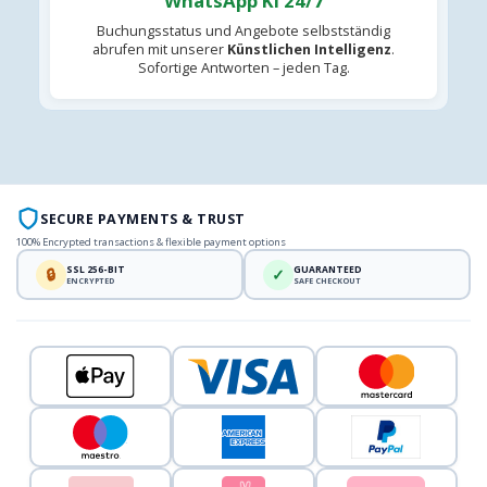
WhatsApp KI 24/7
Buchungsstatus und Angebote selbstständig
abrufen mit unserer
Künstlichen Intelligenz
.
Sofortige Antworten – jeden Tag.
SECURE PAYMENTS & TRUST
100% Encrypted transactions & flexible payment options
SSL 256-BIT
GUARANTEED
🔒
✓
ENCRYPTED
SAFE CHECKOUT